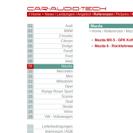
//
Home
>
News
/
Leistungen
/
Angebot
/
Referenzen
/
Pictures
/
01
Audi
Mazda
02
BMW
>
Home
Referenzen
Maz
/
/
03
Chrysler
Mazda MX-5 - GFK Ko
04
Citroen
05
Dodge
Mazda 6 - Rückfahrwar
06
Fendt
07
Ford
08
Jeep
09
Mazda
10
Mercedes
11
Mini
12
Mitsubishi
13
Opel
14
Range Rover Sport
15
Scania
16
Seat
17
Skoda
18
Volvo
19
VW - Volkswagen
Lieferbedingungen
Impressum / AGB