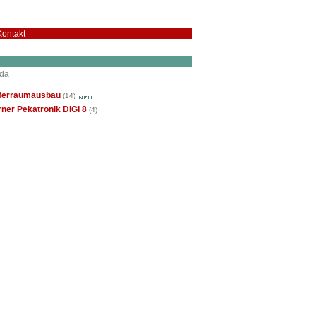
Kontakt
da
fferraumausbau
(14)
ner Pekatronik DIGI 8
(4)