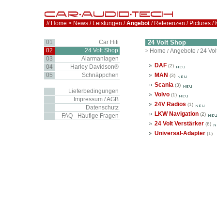
//
Home
>
News
/
Leistungen
/
Angebot
/
Referenzen
/
Pictures
/
01
Car Hifi
24 Volt Shop
02
24 Volt Shop
>
Home
Angebote
24 Vol
/
/
03
Alarmanlagen
DAF
(2)
04
Harley Davidson®
05
Schnäppchen
MAN
(3)
Scania
(3)
Lieferbedingungen
Volvo
(1)
Impressum / AGB
24V Radios
(1)
Datenschutz
LKW Navigation
(2)
FAQ - Häufige Fragen
24 Volt Verstärker
(6)
Universal-Adapter
(1)