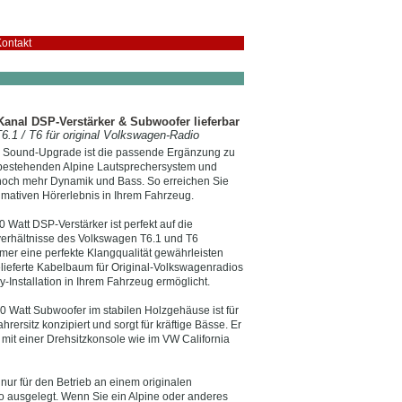
ontakt
Kanal DSP-Verstärker & Subwoofer lieferbar
.1 / T6 für original Volkswagen-Radio
 Sound-Upgrade ist die passende Ergänzung zu
bestehenden Alpine Lautsprechersystem und
 noch mehr Dynamik und Bass. So erreichen Sie
timativen Hörerlebnis in Ihrem Fahrzeug.
 Watt DSP-Verstärker ist perfekt auf die
rhältnisse des Volkswagen T6.1 und T6
er eine perfekte Klangqualität gewährleisten
lieferte Kabelbaum für Original-Volkswagenradios
-Installation in Ihrem Fahrzeug ermöglicht.
0 Watt Subwoofer im stabilen Holzgehäuse ist für
rersitz konzipiert und sorgt für kräftige Bässe. Er
 mit einer Drehsitzkonsole wie im VW California
 nur für den Betrieb an einem originalen
o ausgelegt. Wenn Sie ein Alpine oder anderes